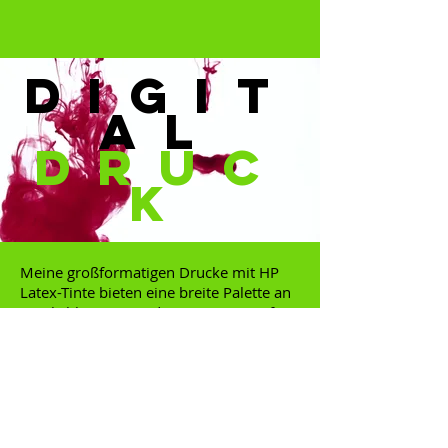
DIGIT
AL
DRUC
K
Meine großformatigen Drucke mit HP
Latex-Tinte bieten eine breite Palette an
Möglichkeiten, um deine Designs auf
verschiedene Materialien zu bringen. Ob
es sich um eine Wanddekoration, einen
Foliendruck oder ein Plakat handelt, ich
habe die perfekte Lösung für dich. Ich
bin stolz darauf, deine Ideen zum Leben
zu erwecken und freue mich darauf, mit