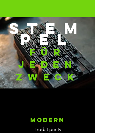
stem
pel
für
jeden
zweck
modern
Trodat printy